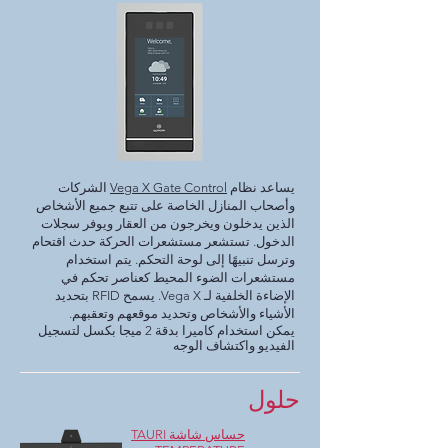
يساعد نظام
Vega X Gate Control
الشركات
وأصحاب المنازل الخاصة على تتبع جميع الأشخاص
الذين يدخلون ويخرجون من العقار ويوفر سجلات
الدخول. تستشعر مستشعرات الحركة حدث اقتحام
وترسل تنبيهًا إلى لوحة التحكم. يتم استخدام
مستشعرات الضوء المحيط كعناصر تحكم في
الإضاءة الخلفية لـ Vega X. يسمح RFID بتحديد
الأشياء والأشخاص وتحديد موقعهم وتعقبهم.
يمكن استخدام كاميرا بدقة 2 ميجا بكسل لتسجيل
الفيديو واكتشاف الوجه
حلول
حساس شاشة TAURI