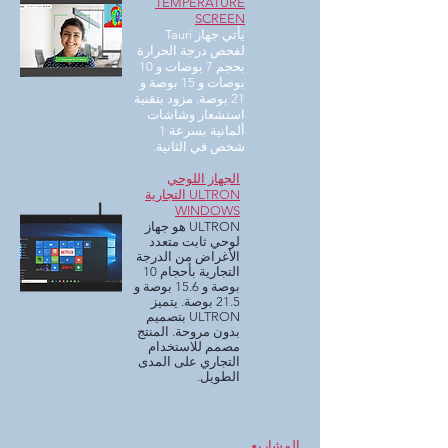
TEMPERATURE
SCREEN
يأتي جهاز Tauri
لفحص درجة الحرارة
بحجم 7 بوصات و 10
بوصات و 15 بوصة و
21 بوصة. مزود بتقنية
استشعار وشاشات
ألمانية بسرعة 1
شخص في الثانية.
الجهاز اللوحي
ULTRON التجارية
WINDOWS
ULTRON هو جهاز
لوحي ثابت متعدد
الأغراض من الدرجة
التجارية بأحجام 10
بوصة و 15.6 بوصة و
21.5 بوصة. يتميز
ULTRON بتصميم
بدون مروحة. المنتج
مصمم للاستخدام
التجاري على المدى
الطويل.
المشاريع