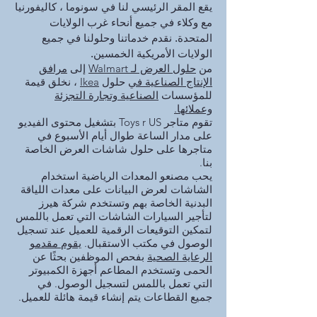
يقع المقر الرئيسي لنا في سونوما ، كاليفورنيا
مع وكلاء في جميع أنحاء غرب الولايات
المتحدة. نقدم خدماتنا وحلولنا في جميع
الولايات الأمريكية الخمسين.
من
حلول العرض لـ Walmart
إلى
مرافق
الإنتاج الصناعية في
حلول
Ikea
، نخلق قيمة
للمؤسسات
الصناعية وتجارة التجزئة
وعملائها.
تقوم متاجر Toys r US بتشغيل محتوى الفيديو
على مدار الساعة طوال أيام الأسبوع في
متاجرها على حلول شاشات العرض الخاصة
بنا.
يحب مصنعو المعدات الرياضية استخدام
الشاشات لعرض البيانات على معدات اللياقة
البدنية الخاصة بهم وتستخدم شركة هيرز
لتأجير السيارات الشاشات التي تعمل باللمس
لتمكين التوقيعات الرقمية للعميل عند تسجيل
الوصول في مكتب الاستقبال.
يقوم مقدمو
الرعاية الصحية
بفحص الموظفين بحثًا عن
الحمى وتستخدم المطاعم أجهزة الكمبيوتر
التي تعمل باللمس لتسجيل الوصول. في
جميع القطاعات يتم إنشاء قيمة هائلة للعميل.