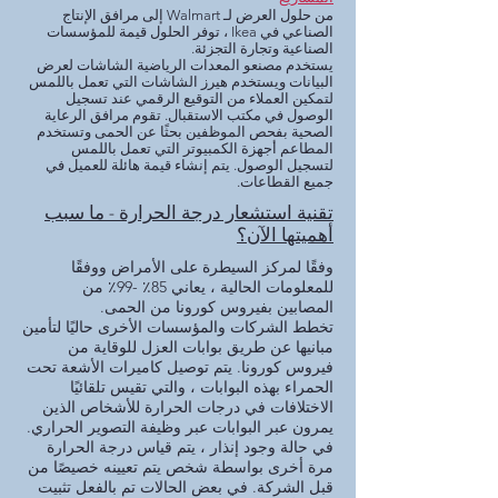
من حلول العرض لـ Walmart إلى مرافق الإنتاج
الصناعي في Ikea ، توفر الحلول قيمة للمؤسسات
الصناعية وتجارة التجزئة.
يستخدم مصنعو المعدات الرياضية الشاشات لعرض
البيانات ويستخدم هيرز الشاشات التي تعمل باللمس
لتمكين العملاء من التوقيع الرقمي عند تسجيل
الوصول في مكتب الاستقبال. تقوم مرافق الرعاية
الصحية بفحص الموظفين بحثًا عن الحمى وتستخدم
المطاعم أجهزة الكمبيوتر التي تعمل باللمس
لتسجيل الوصول. يتم إنشاء قيمة هائلة للعميل في
جميع القطاعات.
تقنية استشعار درجة الحرارة - ما سبب
أهميتها الآن؟
وفقًا لمركز السيطرة على الأمراض ووفقًا
للمعلومات الحالية ، يعاني 85٪ -99٪ من
المصابين بفيروس كورونا من الحمى.
تخطط الشركات والمؤسسات الأخرى حاليًا لتأمين
مبانيها عن طريق بوابات العزل للوقاية من
فيروس كورونا. يتم توصيل كاميرات الأشعة تحت
الحمراء بهذه البوابات ، والتي تقيس تلقائيًا
الاختلافات في درجات الحرارة للأشخاص الذين
يمرون عبر البوابات عبر وظيفة التصوير الحراري.
في حالة وجود إنذار ، يتم قياس درجة الحرارة
مرة أخرى بواسطة شخص يتم تعيينه خصيصًا من
قبل الشركة. في بعض الحالات تم بالفعل تثبيت