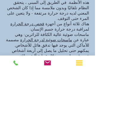
هذه الأنظمة. في الطريق إلى المبنى ، يتحقق
النظام تلقائيًا وبدون ملامسة مما إذا كان الشخص
المعني لديه درجة حرارة مرتفعة - ولا يتعين على
المرء حتى التوقف.
هناك ثلاثة أنواع من أجهزة
فحص درجة الحرارة
لمراقبة درجة حرارة جسم الإنسان:
ماسحات ضوئية عالية الكثافة للزائرين: وهي
عبارة عن
ماسحات ضوئية لدرجة الحرارة
مصممة
للأماكن التي يوجد فيها تدفق هائل للأشخاص.
يمكنهم حتى تحليل ما يصل إلى أربعة أشخاص
في وقت واحد من خلال عملية آلية. يطلقون
إنذارات إذا تم اكتشاف حالة ارتفاع في درجة
الحرارة. يعد هذا النوع من الأجهزة مثاليًا للأماكن
مثل الكازينوهات أو المطارات أو المتنزهات أو
المدارس أو المنشآت الرياضية.
الماسحات الضوئية ذات كثافة المرور المتوسطة:
تم تصميم
أجهزة مراقبة درجة الحرارة
هذه
للأماكن التي لا يوجد فيها الكثير أو القليل من
حركة المرور. قد تتطلب الماسحات الضوئية ذات
الكثافة المرورية المتوسطة معالجة يدوية ، ولكنها
قد تحتوي أيضًا على اكتشاف تلقائي للحمى.
يمكن استخدام ماسح ضوئي متوسط ​​الحركة في
أماكن مثل المستشفيات الصغيرة أو المتاجر أو
دور رعاية المسنين أو مطاعم الامتياز.
الماسحات الضوئية منخفضة الكثافة المرورية: