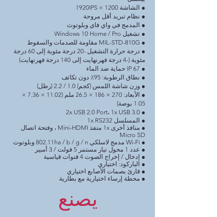
● الشاشة 1200 × 1920IPS
● نظام تبريد أقل مروحة
● المدمج في واي فاي وبلوتوث
● تشغيل Windows 10 Home / Pro
● MIL-STD-810G مقاومة للصدمات والسقوط
● درجة حرارة التشغيل -20 درجة مئوية إلى 60 درجة
مئوية (-4 درجة فهرنهايت إلى 140 درجة فهرنهايت)
● IP 67 حماية ضد الماء
● نطاق الرطوبة: 95٪ دون تكاثف
● وزن شاشة اللمس (كجم) 1.0 / 2.2 (رطل)
● الأبعاد: 270 × 186 × 26.5 ملم (11.02 × 7.36 ×
1.05 بوصة)
● 2x USB 2.0 Port، 1x USB 3.0
● المسلسل 1x RS232
● منافذ أخرى 1x منفذ Mini-HDMI ، وفتحة اتصال
Micro SD
● Wi-Fi مدمج لاسلكي 802.11ha / b / g / n وبلوتوث
● عدد 1 محول تيار مستمر 5 فولت / 3 أمبير
● إدخال / إخراج الصوت 4 قنوات قياسية
● الباركود: اختياري
● قارئ بصمات الأصابع اختياري
● محطة إرساء اختيارية مع بطارية
يصنع