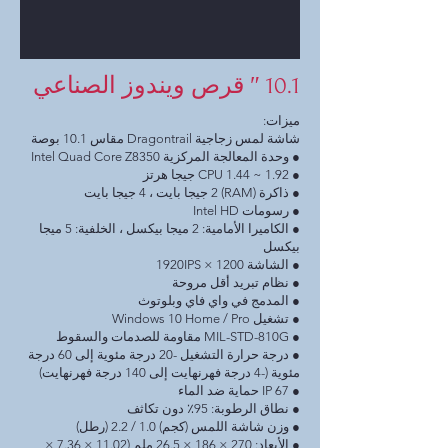
10.1 ″ قرص ويندوز الصناعي
ميزات:
شاشة لمس زجاجية Dragontrail مقاس 10.1 بوصة
● وحدة المعالجة المركزية Intel Quad Core Z8350
● CPU 1.44 ~ 1.92 جيجا هرتز
● ذاكرة (RAM) 2 جيجا بايت ، 4 جيجا بايت
● رسومات Intel HD
● الكاميرا الأمامية: 2 ميجا بيكسل ، الخلفية: 5 ميجا
بيكسل
● الشاشة 1200 × 1920IPS
● نظام تبريد أقل مروحة
● المدمج في واي فاي وبلوتوث
● تشغيل Windows 10 Home / Pro
● MIL-STD-810G مقاومة للصدمات والسقوط
● درجة حرارة التشغيل -20 درجة مئوية إلى 60 درجة
مئوية (-4 درجة فهرنهايت إلى 140 درجة فهرنهايت)
● IP 67 حماية ضد الماء
● نطاق الرطوبة: 95٪ دون تكاثف
● وزن شاشة اللمس (كجم) 1.0 / 2.2 (رطل)
● الأبعاد: 270 × 186 × 26.5 ملم (11.02 × 7.36 ×