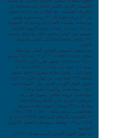
سعوية متعددة اللمس مقاومة للخدش. تم تصميم
الكمبيوتر اللوحي المتين للعمل في مجموعة من
الظروف القاسية ، مع نطاق درجة حرارة تشغيل
من -20 درجة مئوية إلى 50 درجة مئوية ويلبي
مواصفات مقاومة الاهتزازات واختبارات السقوط
من 122 سم (3.5 بوصة). تتميز الأجهزة اللوحية
بتصميم جهاز لوحي مقاوم للماء مع هيكل مصنف
IP67 والذي يحافظ أيضًا على الغبار والملوثات
الأخرى.
يتم تشغيل الكمبيوتر اللوحي المتين بواسطة
معالج Intel® Pentium ™ أو ™ Celeron ويدعم
Windows 10 IoT. يحتوي على ذاكرة DDR3L
بسعة 2-4 جيجا بايت وذاكرة eMMC سعة 32
جيجا بايت ، وفتحة بطاقة صغيرة داخلية تسمح
بإضافة 512 جيجا بايت من جهاز ذاكرة mSATA.
يحتوي الجهاز اللوحي المتين على كاميرا أمامية
بدقة 2 ميجابكسل وكاميرا خلفية بدقة 5
ميجابكسل مزودة بفلاش. يحتوي على رمز
شريطي اختياري ثنائي الأبعاد وبطاقة ذكية
وقارئات NFC ويمكن تجهيزه بقارئ شريط
مغناطيسي. تسمح منافذ USB 3 Gen 1 و USB
2.0 المتعددة بالإضافة إلى منافذ micro HDMI و
COM و LAN بوظائف وتوصيلات أفضل بالأجهزة
الطرفية.
تم تجهيز الجهاز اللوحي المتين بشبكة Wi-Fi و