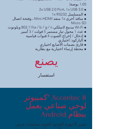
1.05 بوصة)
● 2x USB 2.0 Port، 1x USB 3.0
● المسلسل 1x RS232
● منافذ أخرى 1x منفذ Mini-HDMI ، وفتحة اتصال
Micro SD
● Wi-Fi مدمج لاسلكي 802.11ha / b / g / n وبلوتوث
● عدد 1 محول تيار مستمر 5 فولت / 3 أمبير
● إدخال / إخراج الصوت 4 قنوات قياسية
● الباركود: اختياري
● قارئ بصمات الأصابع اختياري
● محطة إرساء اختيارية مع بطارية
يصنع
استفسار
Accentec 8 "كمبيوتر
لوحي صناعي يعمل
بنظام Android
تتميز الأجهزة اللوحية القوية بشاشات عرض