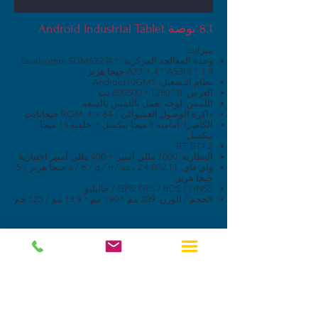
8.1 بوصة Android Industrial Tablet
ميزات:
وحدة المعالجة المركزية: Qualcomm SDM632 (4 *
A73 + 4 * A53) 8 * 1.8 جيجا هرتز
نظام التشغيل: Android10GMS
العرض: 8 "1280 * 800500 نت
اللمس: لوحة تعمل باللمس بالسعة
ذاكرة الوصول العشوائي / ROM: 4 + 64 جيجابايت
الكاميرا: أمامية 8 ميجا بيكسل + خلفية 13 ميجا
بيكسل
BT: BT4.2
البطارية: 7000 مللي أمبير + 400 مللي أمبير اختيارية
واي فاي: 802.11 a / b / g / n / ac ، 2.4 جيجا هرتز / 5
جيجا هرتز
GPS: GPS / BDS / GNSS / جاليليو
الحجم / الوزن: 209 مم * 130 مم * 13.9 مم / 525 جم
يصنع
استفسار