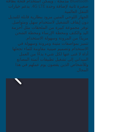
Bluetooth مدمجة ، ويمكن استخدام فتحة بطاقة
صغيرة ثانية لإضافة وحدة 4G LTE. يدعم خيارات
التنقل العالمية.
الجهاز اللوحي المتين مزود ببطارية قابلة للتبديل
دون إيقاف التشغيل لاستخدام سهل ومتواصل.
توفر مجموعة كبيرة من الملحقات مثل أحزمة
اليد والكتف ومحطة الإرساء ومحطة الشحن
مزيدًا من المرونة وسهولة الاستخدام.
تتميز بمواصفات متينة ومرونة وسهولة في
الاستخدام وتصميم صينية مقاومة للماء تجعلها
أداة لا غنى عنها لكل شيء بدءًا من العمل
الميداني إلى تشغيل تطبيقات أتمتة المصانع
وللأشخاص الذين يقضون يوم عملهم في هذا
المجال.